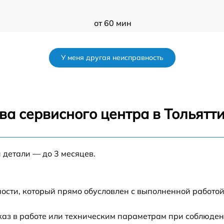
от 60 мин
от 60 мин
У меня другая неисправность
от 60 мин
от 60 мин
ва сервисного центра в Тольятт
от 60 мин
 детали — до 3 месяцев.
t
от 60 мин
s
ости, который прямо обусловлен с выполненной работой
от 60 мин
каз в работе или техническим параметрам при соблюден
от 60 мин