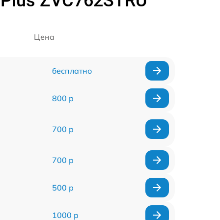
 Plus ZVC762STRU
Цена
бесплатно
800 р
700 р
700 р
500 р
1000 р