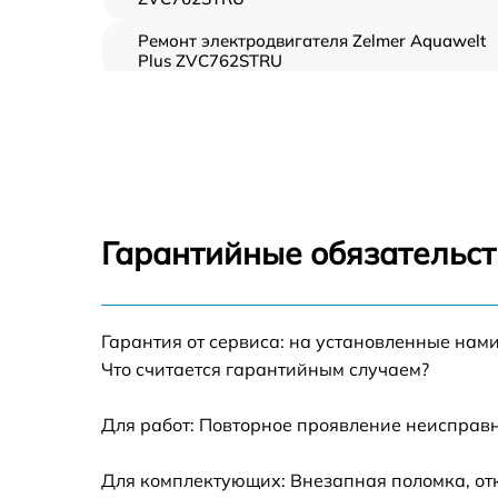
Ремонт электродвигателя Zelmer Aquawelt
Plus ZVC762STRU
Замена фильтров Zelmer Aquawelt Plus
ZVC762STRU
Ремонт электросхемы Zelmer Aquawelt Plus
ZVC762STRU
Замена помпы Zelmer Aquawelt Plus
Гарантийные обязательст
ZVC762STRU
Ремонт гидросистемы Zelmer Aquawelt Plus
ZVC762STRU
Гарантия от сервиса: на установленные нами
Замена кнопок управления Zelmer Aquawel
Что считается гарантийным случаем?
Plus ZVC762STRU
Замена шнура питания Zelmer Aquawelt Plu
Для работ: Повторное проявление неисправн
ZVC762STRU
Корпусный ремонт (замена резинок,
Для комплектующих: Внезапная поломка, от
креплений, кнопок) Zelmer Aquawelt Plus