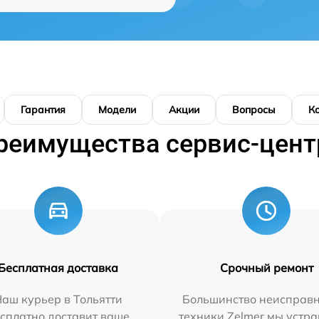
Гарантия
Модели
Акции
Вопросы
К
реимущества сервис-цент
Бесплатная доставка
Срочный ремонт
аш курьер в Тольятти
Большинство неисправн
сплатно доставит ваше
техники Zelmer мы устра