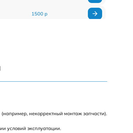
1500 р
1200 р
1000 р
1400 р
и
1600 р
500 р
 (например, некорректный монтаж запчасти).
1000 р
ии условий эксплуатации.
1500 р