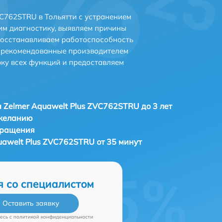
VC762STRU в Тольятти с устранением
м диагностику, выявляем причины
восстанавливаем работоспособность
и рекомендованные производителем
рку всех функций и предоставляем
 Zelmer Aquawelt Plus ZVC762STRU до 3 лет
 желанию
бращения
uawelt Plus ZVC762STRU от 35 минут
я со специалистом
Оставить заявку
есь c
политикой конфиденциальности